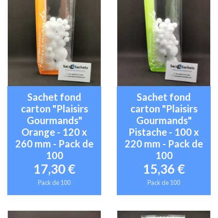
Sachet fond
Sachet fond
carton "Plaisirs
carton "Plaisirs
Gourmands"
Gourmands"
Orange - 120 x
Pistache - 100 x
260 mm - Pack de
220 mm - Pack de
100
100
17,30 €
15,36 €
Pack de 100
Pack de 100