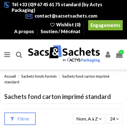
Tél +33 (0)9 67 45 61 75 standard (by Actys
Packaging)
contact@sacsetsachets.com
Wishlist (
0
)
Engagements
A propos
Soutien / Mécénat
0
Accueil
Sachets fonds formés
Sachets fond carton imprimé
standard
Sachets fond carton imprimé standard
Filtrer
Nom, A à Z
24