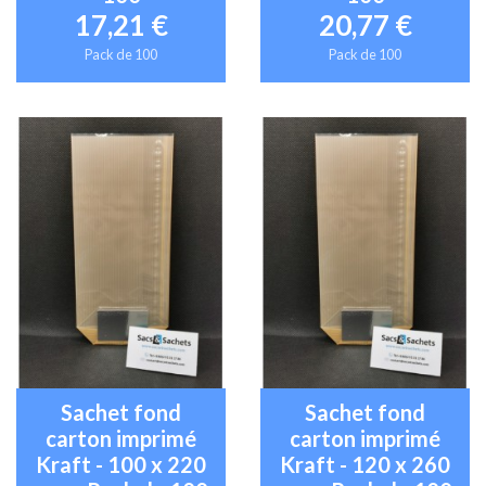
17,21 €
20,77 €
Pack de 100
Pack de 100
Sachet fond
Sachet fond
carton imprimé
carton imprimé
Kraft - 100 x 220
Kraft - 120 x 260