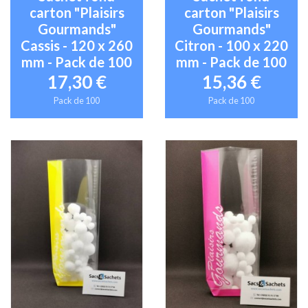
carton "Plaisirs
carton "Plaisirs
Gourmands"
Gourmands"
Cassis - 120 x 260
Citron - 100 x 220
mm - Pack de 100
mm - Pack de 100
17,30 €
15,36 €
Pack de 100
Pack de 100