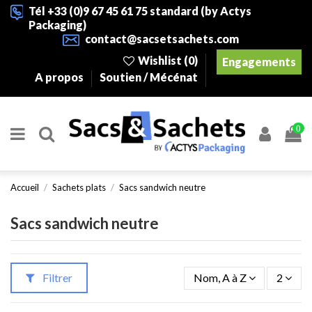
Tél +33 (0)9 67 45 61 75 standard (by Actys
Packaging)
contact@sacsetsachets.com
Wishlist (
0
)
Engagements
A propos
Soutien / Mécénat
0
Accueil
Sachets plats
Sacs sandwich neutre
Sacs sandwich neutre
Filtrer
Nom, A à Z
2