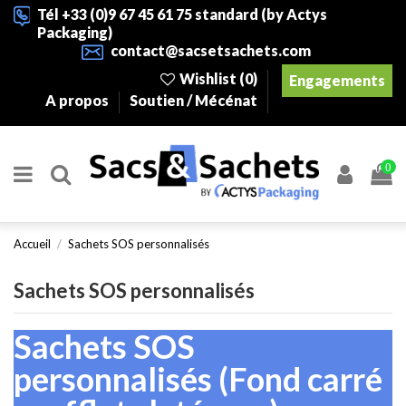
Tél +33 (0)9 67 45 61 75 standard (by Actys
Packaging)
contact@sacsetsachets.com
Wishlist (
0
)
Engagements
A propos
Soutien / Mécénat
0
Accueil
Sachets SOS personnalisés
Sachets SOS personnalisés
Sachets SOS
personnalisés (Fond carré