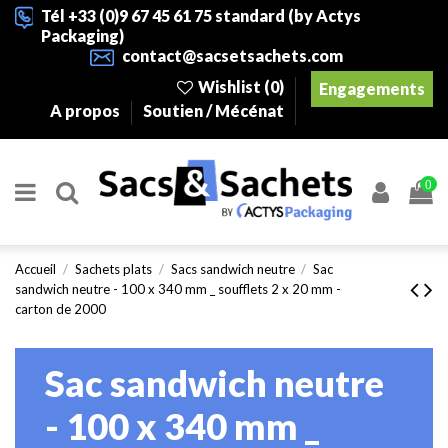
Tél +33 (0)9 67 45 61 75 standard (by Actys
Packaging)
contact@sacsetsachets.com
Wishlist (
0
)
Engagements
A propos
Soutien / Mécénat
0
Accueil
Sachets plats
Sacs sandwich neutre
Sac
sandwich neutre - 100 x 340 mm _ soufflets 2 x 20 mm -
carton de 2000
Sac sandwich neutre
- 100 x 340 mm _