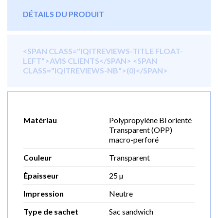
DÉTAILS DU PRODUIT
<SPAN CLASS="IQITREVIEWS-TITLE FLOAT-
LEFT">AVIS CLIENTS</SPAN> <SPAN
CLASS="IQITREVIEWS-NB">(0)</SPAN>
Matériau
Polypropylène Bi orienté
Transparent (OPP)
macro-perforé
Couleur
Transparent
Épaisseur
25 µ
Impression
Neutre
Type de sachet
Sac sandwich