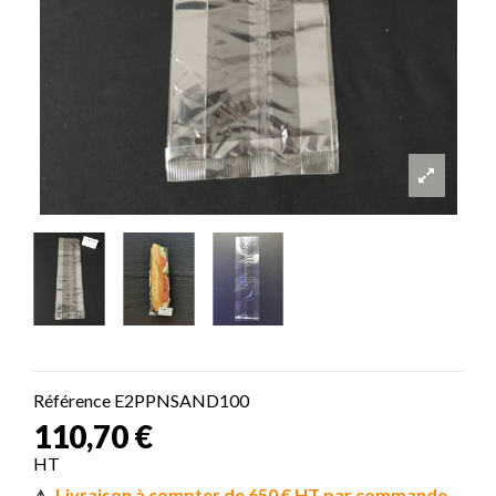
Référence
E2PPNSAND100
110,70 €
HT
Livraison à compter de 650 € HT par commande
⚠️ 