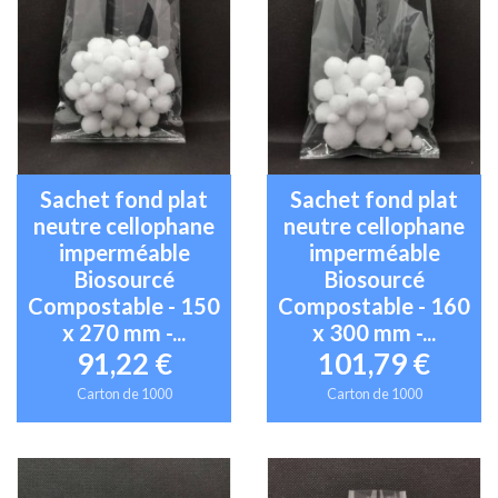
Sachet fond plat
Sachet fond plat
neutre cellophane
neutre cellophane
imperméable
imperméable
Biosourcé
Biosourcé
Compostable - 150
Compostable - 160
x 270 mm -...
x 300 mm -...
91,22 €
101,79 €
Carton de 1000
Carton de 1000