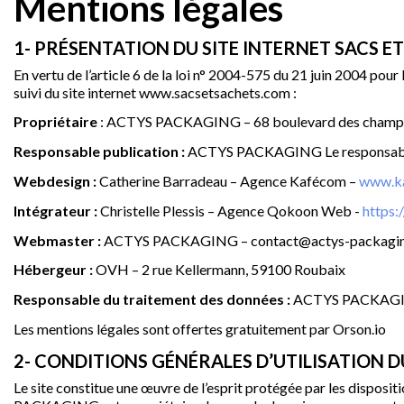
Mentions légales
1- PRÉSENTATION DU SITE INTERNET SACS E
En vertu de l’article 6 de la loi n° 2004-575 du 21 juin 2004 pour
suivi du site internet www.sacsetsachets.com :
Propriétaire
: ACTYS PACKAGING – 68 boulevard des champ
Responsable publication :
ACTYS PACKAGING Le responsable 
Webdesign :
Catherine Barradeau – Agence Kafécom –
www.ka
Intégrateur :
Christelle Plessis – Agence Qokoon Web -
https
Webmaster :
ACTYS PACKAGING – contact@actys-packagi
Hébergeur :
OVH – 2 rue Kellermann, 59100 Roubaix
Responsable du traitement des données :
ACTYS PACKAGIN
Les mentions légales sont offertes gratuitement par Orson.io
2- CONDITIONS GÉNÉRALES D’UTILISATION D
Le site constitue une œuvre de l’esprit protégée par les disposi