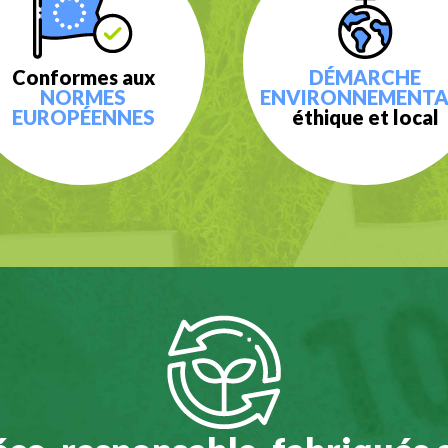
Conformes aux
DÉMARCHE
NORMES
ENVIRONNEMENTA
EUROPÉENNES
éthique et local