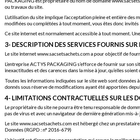
PACKAGING est propriétaire du nom de domaine www.sacsetsache
ou travaux du site.
L’utilisation du site implique l’acceptation pleine et entière des 
modifiées ou complétées à tout moment, vous êtes donc invités à
Ce site internet est normalement accessible à tout moment. Une 
3- DESCRIPTION DES SERVICES FOURNIS SUR L
Le site internet www.sacsetsachets.com a pour objectif de fourni
L’entreprise ACTYS PACKAGING s’efforce de fournir sur son site 
inexactitudes et des carences dans la mise à jour, qu’elles soient 
Toutes les informations indiquées sur le site web sont données à ti
donnés sous réserve de modifications ayant été apportées depuis
4- LIMITATIONS CONTRACTUELLES SUR LES 
Le propriétaire du site ne pourra être tenu responsable de dommage
pas de virus et avec un navigateur de dernière génération mis-à-
Le site www.sacsetsachets.com est hébergé chez un prestataire 
Données (RGPD : n° 2016-679)
L’objectif est d’apporter une prestation qui assure le meilleur tau