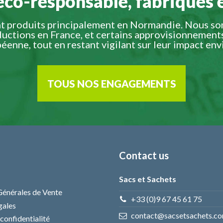
éco-responsable, fabriqués 
t produits principalement en Normandie. Nous s
ductions en France, et certains approvisionnement
éenne, tout en restant vigilant sur leur impact en
TOUS NOS ENGAGEMENTS
Contact us
Sacs et Sachets
Générales de Vente
+33 (0)9 67 45 61 75
gales
contact@sacsetsachets.c
 confidentialité