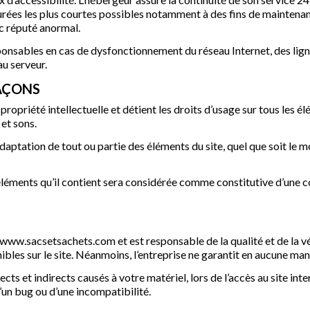
urées les plus courtes possibles notamment à des fins de maintenanc
ic réputé anormal.
sponsables en cas de dysfonctionnement du réseau Internet, des lig
u serveur.
FAÇONS
priété intellectuelle et détient les droits d’usage sur tous les é
et sons.
ptation de tout ou partie des éléments du site, quel que soit le moy
 éléments qu’il contient sera considérée comme constitutive d’une
w.sacsetsachets.com et est responsable de la qualité et de la véra
ibles sur le site. Néanmoins, l’entreprise ne garantit en aucune man
 et indirects causés à votre matériel, lors de l’accès au site intern
d’un bug ou d’une incompatibilité.