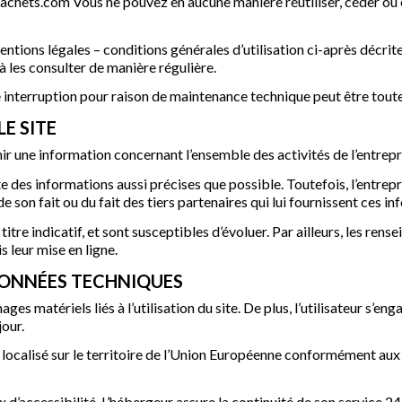
ts.com Vous ne pouvez en aucune manière réutiliser, céder ou ex
mentions légales – conditions générales d’utilisation ci-après décrit
 les consulter de manière régulière.
interruption pour raison de maintenance technique peut être toute
E SITE
r une information concernant l’ensemble des activités de l’entrepr
des informations aussi précises que possible. Toutefois, l’entrepr
de son fait ou du fait des tiers partenaires qui lui fournissent ces i
tre indicatif, et sont susceptibles d’évoluer. Par ailleurs, les rens
 leur mise en ligne.
DONNÉES TECHNIQUES
s matériels liés à l’utilisation du site. De plus, l’utilisateur s’eng
jour.
localisé sur le territoire de l’Union Européenne conformément aux
x d’accessibilité. L’hébergeur assure la continuité de son service 24