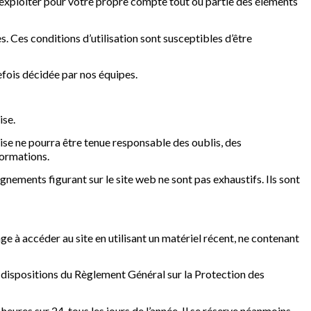
ploiter pour votre propre compte tout ou partie des éléments
es. Ces conditions d’utilisation sont susceptibles d’être
fois décidée par nos équipes.
ise.
ise ne pourra être tenue responsable des oublis, des
nformations.
eignements figurant sur le site web ne sont pas exhaustifs. Ils sont
age à accéder au site en utilisant un matériel récent, ne contenant
 dispositions du Règlement Général sur la Protection des
 heures sur 24, tous les jours de l’année. Il se réserve néanmoins