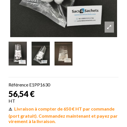
Référence
E1PP1630
56,54 €
HT
Livraison à compter de 650 € HT par commande
⚠️ 
(port gratuit). Commandez maintenant et payez par
virement à la livraison.