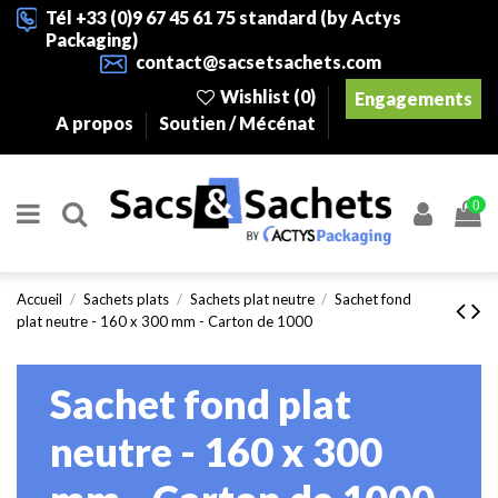
Tél +33 (0)9 67 45 61 75 standard (by Actys
Packaging)
contact@sacsetsachets.com
Wishlist (
0
)
Engagements
A propos
Soutien / Mécénat
0
Accueil
Sachets plats
Sachets plat neutre
Sachet fond
plat neutre - 160 x 300 mm - Carton de 1000
Sachet fond plat
neutre - 160 x 300