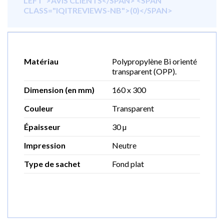
LEFT">AVIS CLIENTS</SPAN> <SPAN
CLASS="IQITREVIEWS-NB">(0)</SPAN>
Matériau
Polypropylène Bi orienté
transparent (OPP).
Dimension (en mm)
160 x 300
Couleur
Transparent
Épaisseur
30 µ
Impression
Neutre
Type de sachet
Fond plat