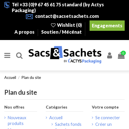
Tél +33 (0)9 67 45 61 75 standard (by Actys
Packaging)
contact@sacsetsachets.com
Wishlist (
0
)
Engagements
A propos
Soutien / Mécénat
0
Accueil
Plan du site
Plan du site
Nos offres
Catégories
Votre compte
Nouveaux
Accueil
Se connecter
produits
Sachets fonds
Créer un